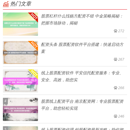
热门文章
股票杠杆什么找杨方配资不错 中金策略揭秘：
把握市场脉动，揭秘
272
配资头条 股票配资软件平台搭建：快速启动方
案
267
线上股票配资软件 平安信托配资服务：专业、
安全、高效，助您实
266
4
股票线上配资平台 南京配资网：专业股票配资
平台，助您轻松实现
246
5
线上股票配资代理 炒股配资最新攻略：助你把