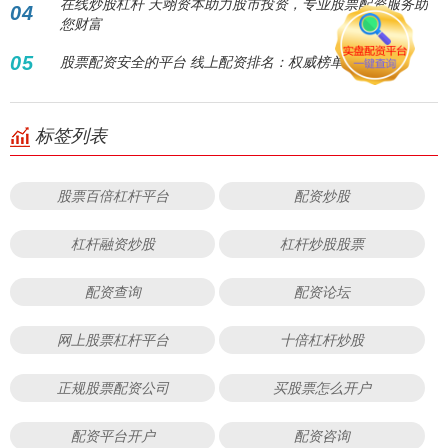
在线炒股杠杆 天翊资本助力股市投资，专业股票配资服务助
04
您财富
05
股票配资安全的平台 线上配资排名：权威榜单揭秘！
标签列表
股票百倍杠杆平台
配资炒股
杠杆融资炒股
杠杆炒股股票
配资查询
配资论坛
网上股票杠杆平台
十倍杠杆炒股
正规股票配资公司
买股票怎么开户
配资平台开户
配资咨询