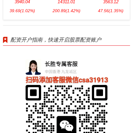
3940.04
14311.01
3563.12
39.69
(1.02%)
200.89
(1.42%)
47.56
(1.35%)
配资开户指南，快速开启股票配资账户