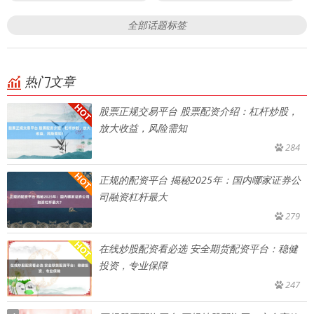
全部话题标签
热门文章
股票正规交易平台 股票配资介绍：杠杆炒股，
放大收益，风险需知
284
正规的配资平台 揭秘2025年：国内哪家证券公
司融资杠杆最大
279
在线炒股配资看必选 安全期货配资平台：稳健
投资，专业保障
247