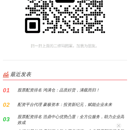
最近发表
01
股票配资排名 鸿满仓：品质好货，满载而归！
02
配资平台代理 豪极资本：投资新纪元，赋能企业未来
股票配资排名 浩鼎中心优势凸显：全方位服务，助力企业高
03
效成