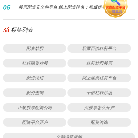
05
股票配资安全的平台 线上配资排名：权威榜单揭秘！
标签列表
配资炒股
股票百倍杠杆平台
杠杆融资炒股
杠杆炒股股票
配资论坛
网上股票杠杆平台
配资查询
十倍杠杆炒股
正规股票配资公司
买股票怎么开户
配资平台开户
配资咨询
全部话题标签