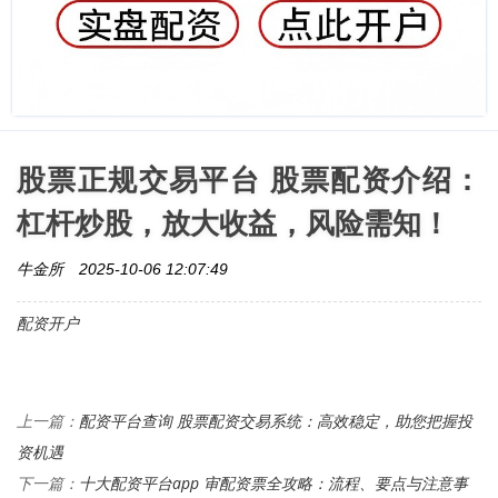
股票正规交易平台 股票配资介绍：
杠杆炒股，放大收益，风险需知！
牛金所
2025-10-06 12:07:49
配资开户
配资平台查询 股票配资交易系统：高效稳定，助您把握投
上一篇：
资机遇
十大配资平台app 审配资票全攻略：流程、要点与注意事
下一篇：