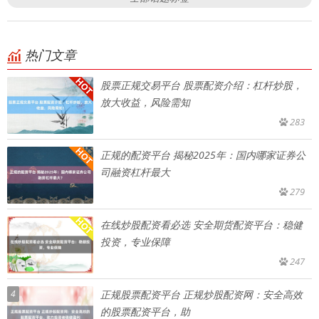
热门文章
股票正规交易平台 股票配资介绍：杠杆炒股，
放大收益，风险需知
283
正规的配资平台 揭秘2025年：国内哪家证券公
司融资杠杆最大
279
在线炒股配资看必选 安全期货配资平台：稳健
投资，专业保障
247
4
正规股票配资平台 正规炒股配资网：安全高效
的股票配资平台，助