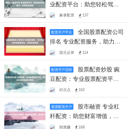
业配资平台：助您轻松驾驭
股市，实现财富增值！
象泰配资
137
全国股票配资公司
配资开户平台
排名 专业配资服务，助力投
资者灵活配置资金，实现财
国元证券
114
富增值
股票配资炒股 豌
配资开户流程
豆配资：专业股票配资平
台，助您实现财富增长梦
好点点
162
想！
股市融资 专业杠
股票配资开户
杆配资：助您财富增值，撬
动更大收益！
财惠赚
168