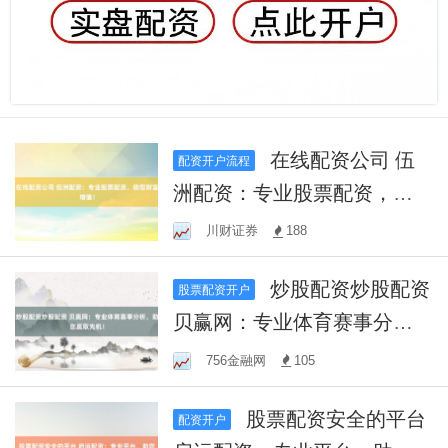
在线配资公司 伍
配资开户流程
洲配资：专业股票配资，助
您财富增值！
川财证券
188
炒股配资炒股配资
股票配资开户
贝赢网：专业体育赛事分
析，助您赢取先机！
756金融网
105
股票配资安全的平台
配资开户