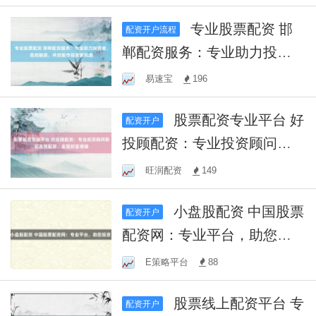
专业股票配资 邯
配资开户流程
郸配资服务：专业助力投资
者，高效融资，共创股市投
易速宝
196
资新机遇
股票配资专业平台 好
配资开户
投顾配资：专业投资顾问助
您高效配资，实现财富增值
旺润配资
149
小盘股配资 中国股票
配资开户
配资网：专业平台，助您投
资！
E策略平台
88
股票线上配资平台 专
配资开户