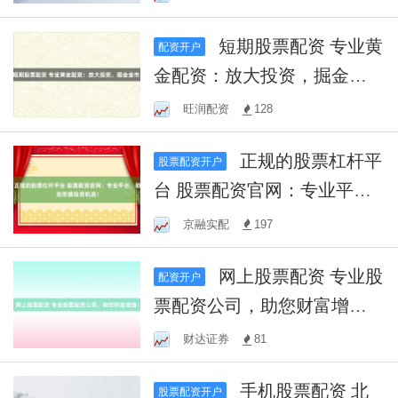
短期股票配资 专业黄
配资开户
金配资：放大投资，掘金金
市！
旺润配资
128
正规的股票杠杆平
股票配资开户
台 股票配资官网：专业平
台，助您把握投资机遇！
京融实配
197
网上股票配资 专业股
配资开户
票配资公司，助您财富增
值！
财达证券
81
手机股票配资 北
股票配资开户