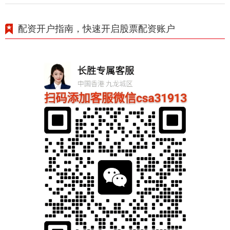
配资开户指南，快速开启股票配资账户