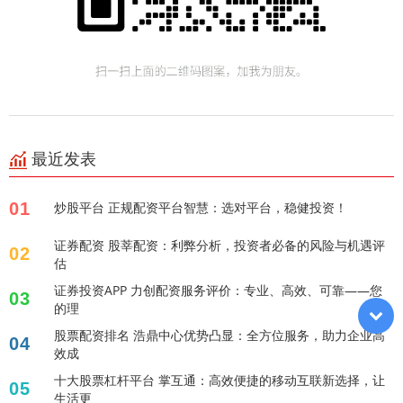
最近发表
01
炒股平台 正规配资平台智慧：选对平台，稳健投资！
证券配资 股莘配资：利弊分析，投资者必备的风险与机遇评
02
估
证券投资APP 力创配资服务评价：专业、高效、可靠——您
03
的理
股票配资排名 浩鼎中心优势凸显：全方位服务，助力企业高
04
效成
十大股票杠杆平台 掌互通：高效便捷的移动互联新选择，让
05
生活更