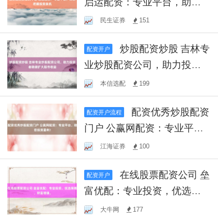
启运配资：专业平台，助您
把握投资良机
民生证券
151
炒股配资炒股 吉林专
配资开户
业炒股配资公司，助力投资
者稳健扩大股市收益
本信选配
199
配资优秀炒股配资
配资开户流程
门户 公赢网配资：专业平
台，助您投资盈利！
江海证券
100
在线股票配资公司 垒
配资开户
富优配：专业投资，优选策
略，财富增值。
大牛网
177