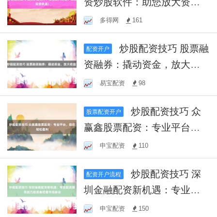
资炒股软件：助您放大资
金，把握投资机遇！
多得网
161
炒股配资技巧 股票融
配资开户
资融券：撬动资金，放大收
益？
易宝配资
98
炒股配资技巧 众
股票配资开户
赢鑫股票配资：专业平台，
助您轻松盈利
申宝配资
110
炒股配资技巧 深
配资开户流程
圳金融配资新机遇：专业配
资服务助力投资者把握市场
申宝配资
150