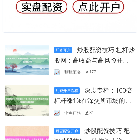
炒股配资技巧 杠杆炒
配资开户
股网：高收益与高风险并
存，谨慎选择！
翻翻策略
177
深度专栏：100倍
配资开户流程
杠杆涨1%在深交所市场的预
期管理机制围绕杠
中金在线
84
炒股配资技巧 配
股票配资开户