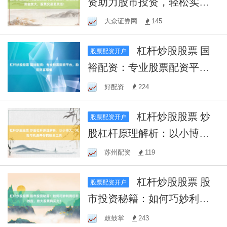
资助力股市投资，轻松实现
资金放大，股票交易更灵
大众证券网
145
活！
杠杆炒股股票 国
股票配资开户
裕配资：专业股票配资平
台，助您财富增值
好配资
224
杠杆炒股股票 炒
股票配资开户
股杠杆原理解析：以小博
大，风险与机遇并存的投资
苏州配资
119
工具
杠杆炒股股票 股
股票配资开户
市投资秘籍：如何巧妙利用
杠杆效应，放大股票购买
鼓鼓掌
243