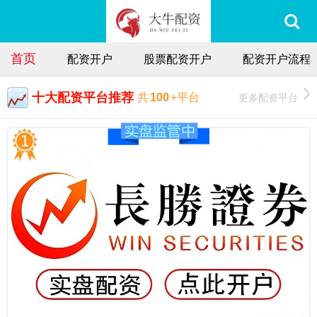
首页
配资开户
股票配资开户
配资开户流程
十大配资平台推荐
更多配资平台
共
100
+平台