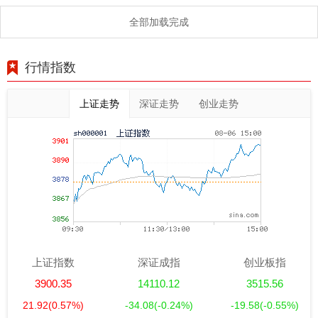
力？
全部加载完成
行情指数
上证走势
深证走势
创业走势
上证指数
深证成指
创业板指
3900.35
14110.12
3515.56
21.92
(0.57%)
-34.08
(-0.24%)
-19.58
(-0.55%)