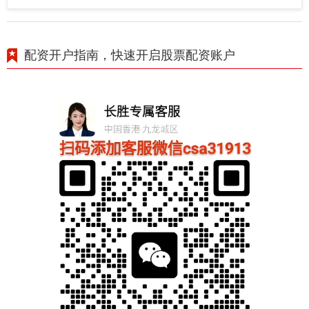
配资开户指南，快速开启股票配资账户