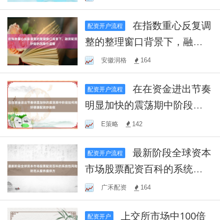
在指数重心反复调
配资开户流程
整的整理窗口背景下，融资
配资炒股的风险分层管
安徽润格
164
在在资金进出节奏
配资开户流程
明显加快的震荡期中阶段如
何用好便捷配资炒股做
E策略
142
最新阶段全球资本
配资开户流程
市场股票配资百科的系统性
风险防范从服务提供方
广禾配资
164
上交所市场中100倍
配资开户