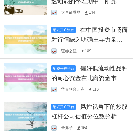
速动能的整理期中，刚完成
资金扩容的新进资金如
大众证券网
144
在中国投资市场面
配资开户流程
对行情缺乏明确主导力量的
时期的市场环境中按月
证券之星
189
偏好低流动性品种
配资开户平台
的耐心资金在北向资金市场
运用配资世家炒股开户
华泰联合证券
113
风控视角下的炒股
配资开户平台
杠杆公司估值分位数分析通
过行为分群识别差异特
金斧子
164