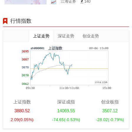
江海证券
140
行情指数
上证走势
深证走势
创业走势
上证指数
深证成指
创业板指
3880.52
14069.55
3507.12
2.09
(0.05%)
-74.65
(-0.53%)
-28.02
(-0.79%)