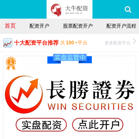
首页
配资开户
股票配资开户
配资开户流程
十大配资平台推荐
更多配资平台
共
100
+平台