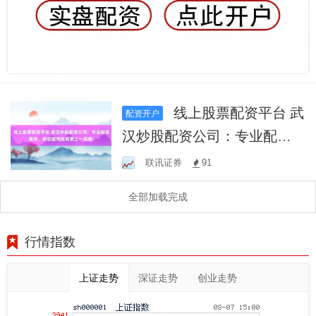
线上股票配资平台 武
配资开户
汉炒股配资公司：专业配资
服务，助您股市投资更上一
联讯证券
91
层楼！
全部加载完成
行情指数
上证走势
深证走势
创业走势