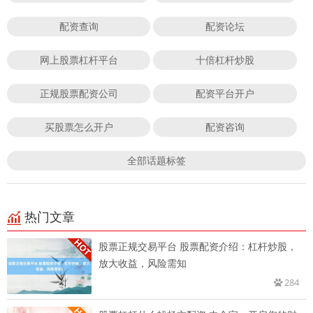
配资查询
配资论坛
网上股票杠杆平台
十倍杠杆炒股
正规股票配资公司
配资平台开户
买股票怎么开户
配资咨询
全部话题标签
热门文章
股票正规交易平台 股票配资介绍：杠杆炒股，
放大收益，风险需知
284