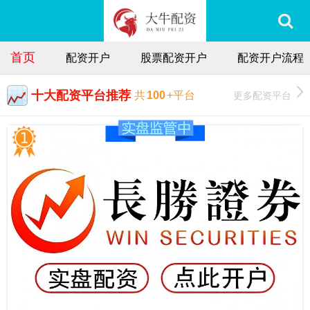
首页
配资开户
股票配资开户
配资开户流程
十大配资平台推荐
更多配资平台
共
100
+平台