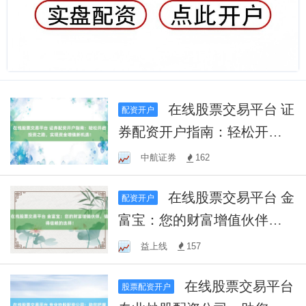
在线股票交易平台 证
配资开户
券配资开户指南：轻松开启
投资之路，实现资金增值新
中航证券
162
机遇！
在线股票交易平台 金
配资开户
富宝：您的财富增值伙伴，
值得信赖的选择！
益上线
157
在线股票交易平台
股票配资开户