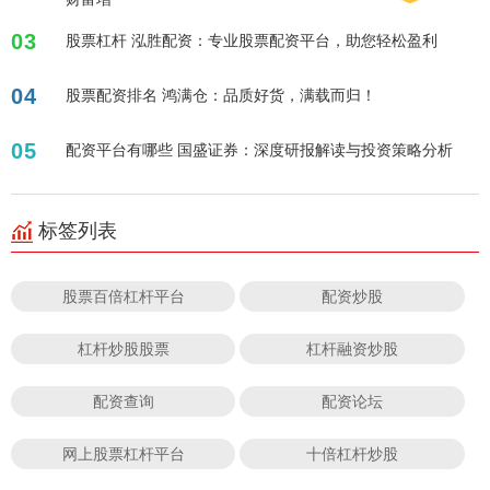
03
股票杠杆 泓胜配资：专业股票配资平台，助您轻松盈利
04
股票配资排名 鸿满仓：品质好货，满载而归！
05
配资平台有哪些 国盛证券：深度研报解读与投资策略分析
标签列表
股票百倍杠杆平台
配资炒股
杠杆炒股股票
杠杆融资炒股
配资查询
配资论坛
网上股票杠杆平台
十倍杠杆炒股