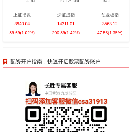
上证指数
深证成指
创业板指
3940.04
14311.01
3563.12
39.69
(1.02%)
200.89
(1.42%)
47.56
(1.35%)
配资开户指南，快速开启股票配资账户