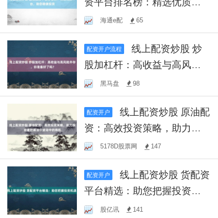
资平台排名榜：精选优质平
台，助您稳健投资
海通e配
65
线上配资炒股 炒
配资开户流程
股加杠杆：高收益与高风险
并存，你准备好了吗？
黑马盘
98
线上配资炒股 原油配
配资开户
资：高效投资策略，助力投
资者把握油价波动中的商机
5178D股票网
147
线上配资炒股 货配资
配资开户
平台精选：助您把握投资机
遇！
股亿讯
141