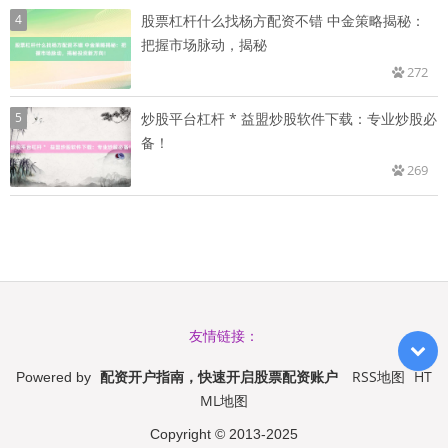
4
股票杠杆什么找杨方配资不错 中金策略揭秘：
把握市场脉动，揭秘
272
5
炒股平台杠杆 * 益盟炒股软件下载：专业炒股必
备！
269
友情链接：
配资开户指南，快速开启股票配资账户
RSS地图
HT
Powered by
ML地图
Copyright
© 2013-2025