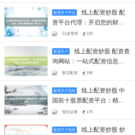
线上配资炒股 配
配资开户平台
资平台代理：开启您的财富
增长之路，专业代理服务助
51滚雪球
225
您一臂之力
线上配资炒股 配资查
配资开户
询网站：一站式配资信息服
务平台，助力投资者智慧决
新宝配资
198
策
线上配资炒股 中
配资开户流程
国前十股票配资平台：精选
榜单速览
世纪证券
170
线上配资炒股 炒
配资开户流程