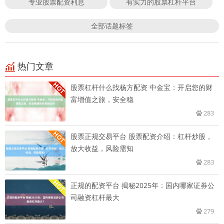
专业股票配资利息
有实力的股票杠杆平台
全部话题标签
热门文章
股票杠杆什么找杨方配资 中金宝：开启您的财
富增值之旅，安全稳
283
股票正规交易平台 股票配资介绍：杠杆炒股，
放大收益，风险需知
283
正规的配资平台 揭秘2025年：国内哪家证券公
司融资杠杆最大
279