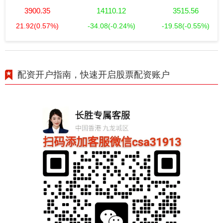
3900.35
14110.12
3515.56
21.92
(0.57%)
-34.08
(-0.24%)
-19.58
(-0.55%)
配资开户指南，快速开启股票配资账户