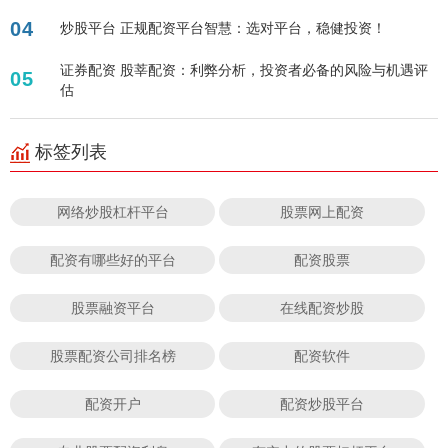
04
炒股平台 正规配资平台智慧：选对平台，稳健投资！
证券配资 股莘配资：利弊分析，投资者必备的风险与机遇评
05
估
标签列表
网络炒股杠杆平台
股票网上配资
配资有哪些好的平台
配资股票
股票融资平台
在线配资炒股
股票配资公司排名榜
配资软件
配资开户
配资炒股平台