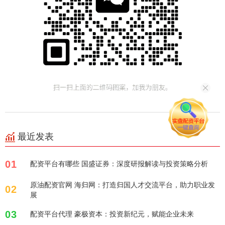
最近发表
01
配资平台有哪些 国盛证券：深度研报解读与投资策略分析
原油配资官网 海归网：打造归国人才交流平台，助力职业发
02
展
03
配资平台代理 豪极资本：投资新纪元，赋能企业未来